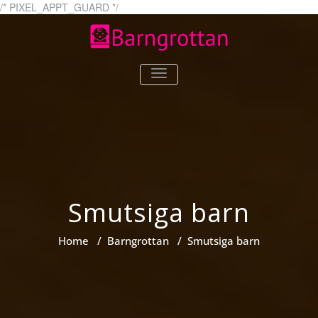
Skip
/* PIXEL_APPT_GUARD */
to
content
systerochbror.se
Ditt bästa val för
TOGGLE
barnkläder!
NAVIGATION
Smutsiga barn
Home
/
Barngrottan
/
Smutsiga barn