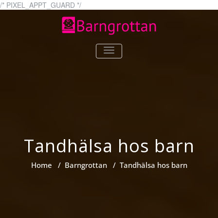
Skip
/* PIXEL_APPT_GUARD */
to
content
systerochbror.se
Ditt bästa val för
TOGGLE
barnkläder!
NAVIGATION
Tandhälsa hos barn
Home
/
Barngrottan
/
Tandhälsa hos barn