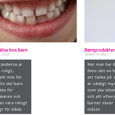
lsa hos barn
Barnprodukter t
1, 2023
oktober 31, 2023
 tänderna är
När man har 
 roligt,
finns det en h
ellt inte för
att tänka på.
 En del barn
är väldigt my
dda för
som ska inha
äkaren och
och allt efte
an vara riktigt
barnet växer
gt för både
måste