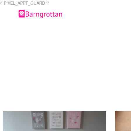
/* PIXEL_APPT_GUARD */
systerochbr
Ditt bästa val för barnkläd