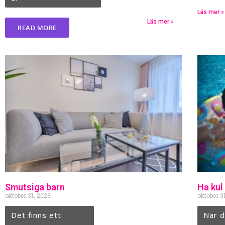
Läs mer »
Läs mer »
READ MORE
Smutsiga barn
Ha kul
oktober 31, 2023
oktober 3
Det finns ett
När d