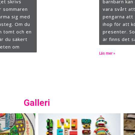
get skrivs
barnbarn kan
ar sommaren
vara svårt att
ärma sig med
pengarna att
msteg. Om du
ihop för att 
n tomt och en
presenter. S
är du säkert
är finns det s
eten om
Läs mer »
Galleri