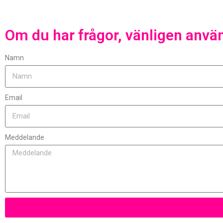
I takt med att konsumenter b
som är inrikta
Om du har frågor, vänligen anvä
Kl
Namn
Email
Meddelande