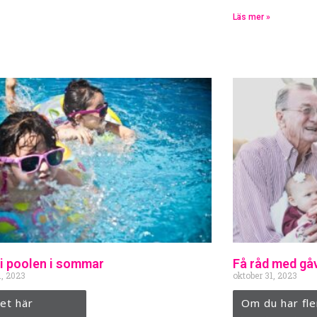
Läs mer »
 i poolen i sommar
Få råd med gåv
1, 2023
oktober 31, 2023
et här
Om du har fle