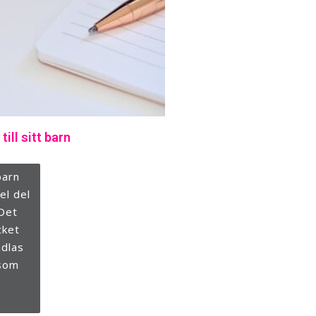
ill sitt barn
barn
el del
 Det
cket
ndlas
rsom