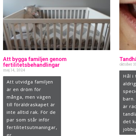
Att bygga familjen genom
Tandhä
fertilitetsbehandlingar
oktober 3
maj 14, 2024
Hål i
Att utvidga familjen
aldrig
är en dröm för
speci
många, men vägen
barn.
till föräldraskapet är
är rä
inte alltid rak. För de
tandl
par som står inför
det k
fertilitetsutmaningar,
jobbi
er