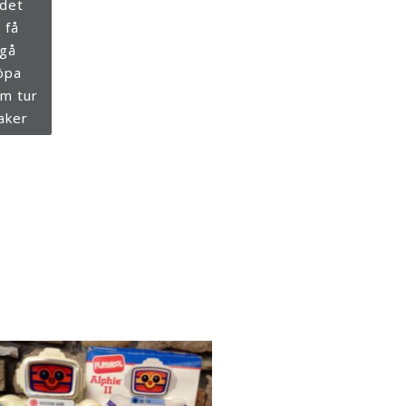
 det
 få
 gå
köpa
om tur
aker