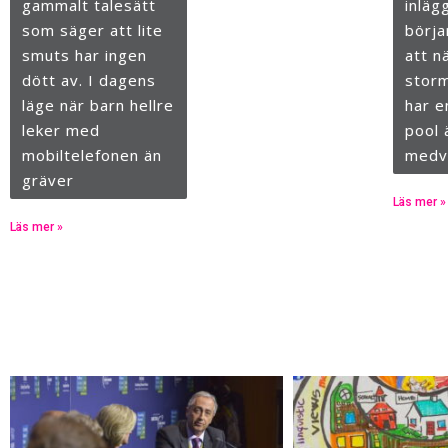
gammalt talesätt
inläg
som säger att lite
börj
smuts har ingen
att n
dött av. I dagens
stor
läge när barn hellre
har e
leker med
pool 
mobiltelefonen än
medv
gräver
Läs mer »
Läs mer »