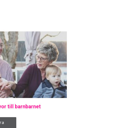
or till barnbarnet
ra