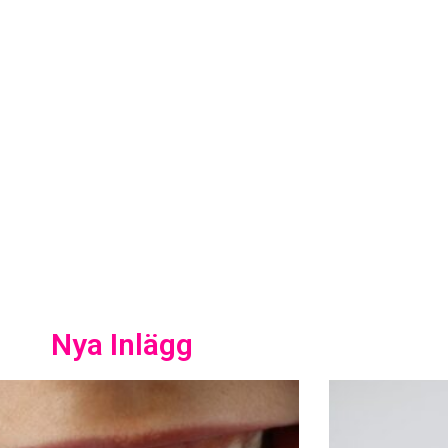
or.se
er!
Nya Inlägg