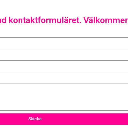
lir alltmer medvetna och gör val
de mot miljö och...
nd kontaktformuläret. Välkommen t
icka här
Skicka